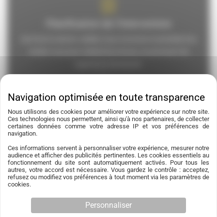
Planification de l’intervention
Une fois la solution validée, nous convenons ensemble d’un
rendez-vous pour réaliser les travaux, en priorisant les
urgences si nécessaire.
Nous utilisons des cookies pour améliorer votre expérience sur notre site.
Ces technologies nous permettent, ainsi qu'à nos partenaires, de collecter
certaines données comme votre adresse IP et vos préférences de
navigation.
Réalisation soignée des travaux
Ces informations servent à personnaliser votre expérience, mesurer notre
Notre artisan qualifié intervient chez vous pour exécuter la
audience et afficher des publicités pertinentes. Les cookies essentiels au
fonctionnement du site sont automatiquement activés. Pour tous les
prestation avec professionnalisme et dans le respect des
autres, votre accord est nécessaire. Vous gardez le contrôle : acceptez,
refusez ou modifiez vos préférences à tout moment via les paramètres de
meilleures pratiques.
cookies.
Personnaliser