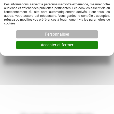
Ces informations servent à personnaliser votre expérience, mesurer notre
audience et afficher des publicités pertinentes. Les cookies essentiels au
fonctionnement du site sont automatiquement activés. Pour tous les
autres, votre accord est nécessaire. Vous gardez le contrôle : acceptez,
refusez ou modifiez vos préférences à tout moment via les paramètres de
Vérification et Essais
cookies.
Après l’achèvement des travaux, des vérifications
Personnaliser
rigoureuses sont effectuées pour s’assurer du bon
fonctionnement de l’installation et de l’absence de toute fuite
Accepter et fermer
ou dysfonctionnement.